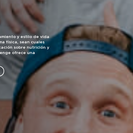
miento y estilo de vida
ma física, sean cuales
ación sobre nutrición y
lenge ofrece una