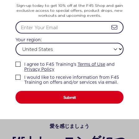
富に取り揃えているので、もっとやりたい 、もっと達成し
Sign-up today to get 10% off at the F45 Shop and gain
exclusive access to special offers, product drops, new
たい 、もっとこうなりたい、という気持ちに応えつづけま
workouts and upcoming events.
す！でも、気後れする必要はありません。このワークアウト
は、どんな年齢層や体型の方でもご利用いただけます。さら
にどのワークアウトも唯一無二のセッションです。
Your region:
F45エクササイズを詳しくみる
I agree to F45 Training’s
Terms of Use
and
Privacy Policy
レーニング
人生が変わる
I would like to receive information from F45
Training on offers and/or services via email.
Submit
愛を感じましょう