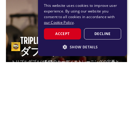
This website uses cookies to improve user
experience. By using our website you
consent to all cookies in accordance with
our Cookie Policy
.
ACCEPT
DECLINE
TRIPLE DOUBLE（トリプル
SHOW DETAILS
ダブル）
STRICTLY NECESSARY
トリプルダブルはF45のカーディオトレーニングの定番と
なること間違いなし。無酸素性代謝閾値を押し上げ、脂肪
PERFORMANCE
を急速に減少させ、他のHIITセッションと同様、セッショ
ン終了時には体が燃焼し続けていることでしょう。タバタ
TARGETING
式トレーニングのもう一つの魅力は、限界まで体を追い込
FUNCTIONALITY
み、トレーニング終了後16時間から24時間は体が酸素を蓄
04
えるために動き続けていることです。
カーディオ