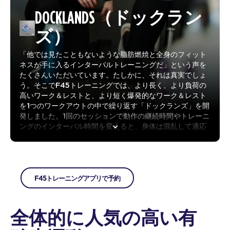
DOCKLANDS（ドックラン
ズ）
「他では見たこともないような脂肪燃焼と全身のフィット
ネスが手に入るインターバルトレーニングだ」という声を
たくさんいただいています。たしかに、それは真実でしょ
う。そこでF45トレーニングでは、より長く、より負荷の
高いワーク＆レストと、より短く爆発的なワーク＆レスト
を1つのワークアウトの中で繰り返す「ドックランズ」を開
発しました。1回のセッションで動作の継続時間やトレーニ
ングのインターバル時間を変えると、身体は混乱して適応
しにくくなるため、確固たる筋持久力を築き上げます。
F45トレーニングアプリで予約
全体的に人気の高い有