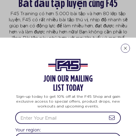
Bắt đầu tập luyện cùng F45
F45 Training có hơn 5.000 bài tập và hơn 80 lớp tập
luyện, F45 có rất nhiều bài tập thú vị, nhịp độ nhanh sẽ
giúp bạn có động lực để làm nhiều hơn, đạt được nhiều
hơn và làm được nhiều hơn nữa! Bạn không cần phải lo
lắng. Bài tập này phù hợp với mọi lứa tuổi và mọi thể
trạng. Các bài tập đa dạng, không trùng lặp với nhau
giúp buổi tập trở nên hấp dẫn hơn.
Khám phá các bài tập của F45
JOIN OUR MAILING
LIST TODAY
hóm
Thay đổi Cuộc đời
Huấn luyện
Sign-up today to get 10% off at the F45 Shop and gain
exclusive access to special offers, product drops, new
workouts and upcoming events.
Your region: