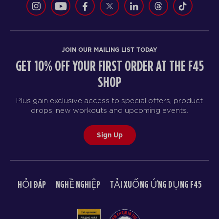
JOIN OUR MAILING LIST TODAY
GET 10% OFF YOUR FIRST ORDER AT THE F45
SHOP
Plus gain exclusive access to special offers, product
drops, new workouts and upcoming events.
Sign Up
HỎI ĐÁP
NGHỀ NGHIỆP
TẢI XUỐNG ỨNG DỤNG F45