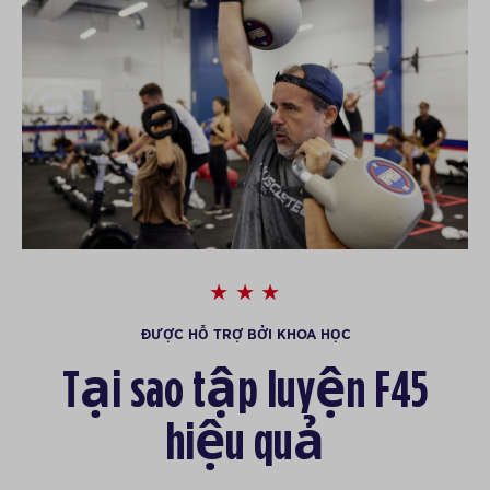
ĐƯỢC HỖ TRỢ BỞI KHOA HỌC
Tại sao tập luyện F45
hiệu quả