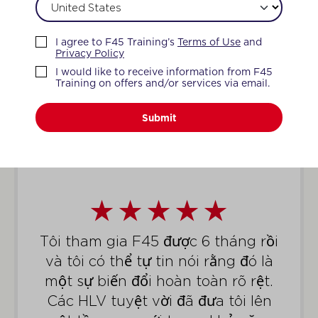
CẢM NHẬN ĐƯỢC TÌNH YÊU
I agree to F45 Training’s
Terms of Use
and
HỘI VIÊN NÓI GÌ VỀ F45
Privacy Policy
I would like to receive information from F45
TRAINING?
Training on offers and/or services via email.
Submit
Tôi tham gia F45 được 6 tháng rồi
và tôi có thể tự tin nói rằng đó là
một sự biến đổi hoàn toàn rõ rệt.
Các HLV tuyệt vời đã đưa tôi lên