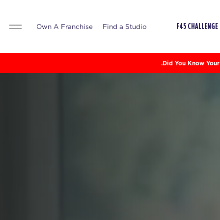
Own A Franchise
Find a Studio
F45 CHALLENGE
Did You Know Your