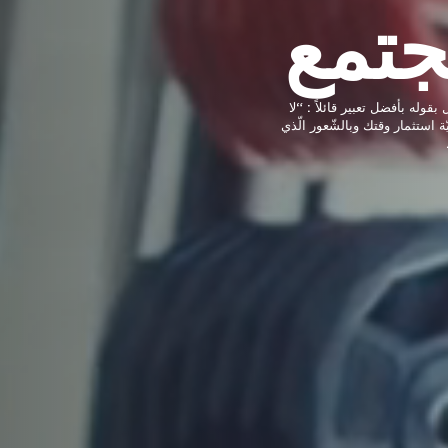
ة ويجمع بين فعاليّة التّمارين ودقّة
ئم جميع الأجسام ومستويات
اللّياقة البدنيّة. انضم إلينا لتكتشف بنفسك لماذا تمّ تصنيفنا كأفضل نادي رياضي من قبل مجلّة Men’s