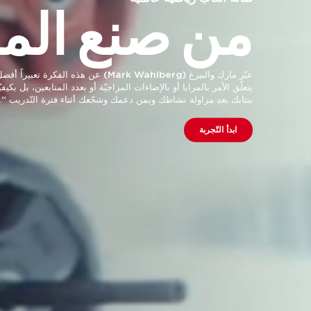
التّصنيفات
العالميّة
تدريب F45 نظام رياضي جماعي يعتمد على اللّياقة البدنيّة الوظيفيّ
التّدريب الشّخصي على يد مدرّبين معتمدين. تمّ تصميم تماريننا لتلا
Journal في الولايات المتحدة ومنصّة Canstar Blue في أستراليا.
احجز لنفسك حصّة تدريبيّة