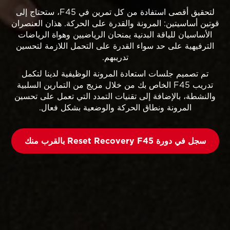
لتحقيق أقصى استفادة من كل تمرين في F45، ستحتاج إلى
قوتين أساسيتين: المرونة والقدرة على الحركة. هذان العنصران
الأساسيان للياقة البدنية يمنحان الرياضيين وهواة الرياضات
الترفيهية على حد سواء القدرة على التحمل اللازمة لتحسين
تدريبهم.
تم تصميم جلسات استعادة المرونة الوظيفية لدينا لتكمل
تدريب F45 الخاص بك من خلال مزيج من التمارين السلبية
والنشطة، بالإضافة إلى تقنيات التمدد التي تعمل على تحسين
المرونة ونطاق الحركة والوضعية بشكل فعال.
سجل في دورة Reset Recovery F45 بالقرب منك