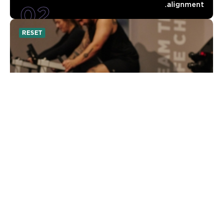
02
alignment.
RESET
UNLOCKED
UNLOCKED focuses on creating space and