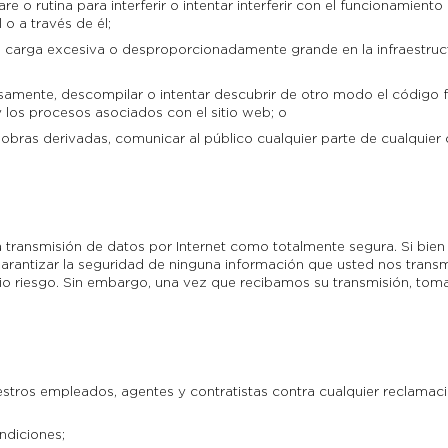
re o rutina para interferir o intentar interferir con el funcionamien
 o a través de él;
carga excesiva o desproporcionadamente grande en la infraestruc
ersamente, descompilar o intentar descubrir de otro modo el código
y los procesos asociados con el sitio web; o
ear obras derivadas, comunicar al público cualquier parte de cualquie
 transmisión de datos por Internet como totalmente segura. Si bie
rantizar la seguridad de ninguna información que usted nos transm
pio riesgo. Sin embargo, una vez que recibamos su transmisión, to
tros empleados, agentes y contratistas contra cualquier reclamació
ndiciones;