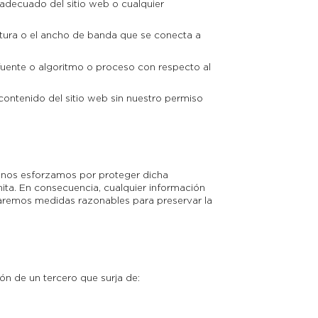
to adecuado del sitio web o cualquier
tura o el ancho de banda que se conecta a
 fuente o algoritmo o proceso con respecto al
r contenido del sitio web sin nuestro permiso
n nos esforzamos por proteger dicha
ita. En consecuencia, cualquier información
maremos medidas razonables para preservar la
n de un tercero que surja de: