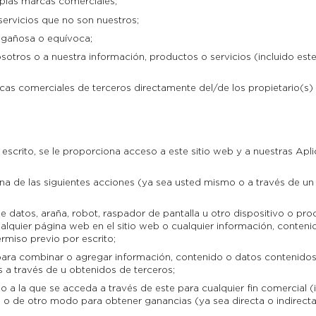
opias marcas comerciales;
servicios que no son nuestros;
ngañosa o equívoca;
tros o a nuestra información, productos o servicios (incluido este 
rcas comerciales de terceros directamente del/de los propietario(s
scrito, se le proporciona acceso a este sitio web y a nuestras Apl
na de las siguientes acciones (ya sea usted mismo o a través de un 
e datos, araña, robot, raspador de pantalla u otro dispositivo o p
alquier página web en el sitio web o cualquier información, conteni
ermiso previo por escrito;
para combinar o agregar información, contenido o datos contenidos 
 a través de u obtenidos de terceros;
 o a la que se acceda a través de este para cualquier fin comercial (
 o de otro modo para obtener ganancias (ya sea directa o indirect