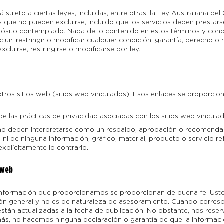
á sujeto a ciertas leyes, incluidas, entre otras, la Ley Australiana de
que no pueden excluirse, incluido que los servicios deben prestar
ito contemplado. Nada de lo contenido en estos términos y condici
cluir, restringir o modificar cualquier condición, garantía, derecho o r
luirse, restringirse o modificarse por ley.
otros sitios web (sitios web vinculados). Esos enlaces se proporci
e las prácticas de privacidad asociadas con los sitios web vincula
no deben interpretarse como un respaldo, aprobación o recomendaci
ni de ninguna información, gráfico, material, producto o servicio r
plícitamente lo contrario.
 web
e información que proporcionamos se proporcionan de buena fe. Ust
ón general y no es de naturaleza de asesoramiento. Cuando corres
stán actualizadas a la fecha de publicación. No obstante, nos reser
s, no hacemos ninguna declaración o garantía de que la informaci