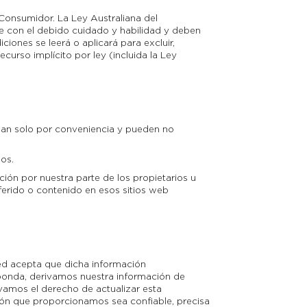
l Consumidor. La Ley Australiana del
se con el debido cuidado y habilidad y deben
ones se leerá o aplicará para excluir,
ecurso implícito por ley (incluida la Ley
onan solo por conveniencia y pueden no
dos.
ón por nuestra parte de los propietarios u
eferido o contenido en esos sitios web
ed acepta que dicha información
ponda, derivamos nuestra información de
vamos el derecho de actualizar esta
ón que proporcionamos sea confiable, precisa