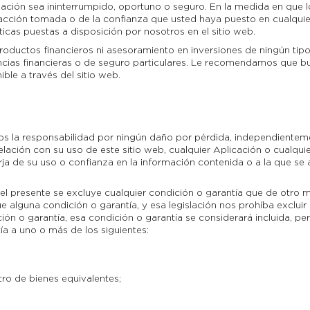
ación sea ininterrumpido, oportuno o seguro. En la medida en que l
 acción tomada o de la confianza que usted haya puesto en cualquie
ticas puestas a disposición por nosotros en el sitio web.
roductos financieros ni asesoramiento en inversiones de ningún tipo
tancias financieras o de seguro particulares. Le recomendamos que
ble a través del sitio web.
mos la responsabilidad por ningún daño por pérdida, independienteme
relación con su uso de este sitio web, cualquier Aplicación o cualqu
ja de su uso o confianza en la información contenida o a la que se 
r el presente se excluye cualquier condición o garantía que de otro 
e alguna condición o garantía, y esa legislación nos prohíba excluir 
ión o garantía, esa condición o garantía se considerará incluida, pe
a a uno o más de los siguientes:
tro de bienes equivalentes;