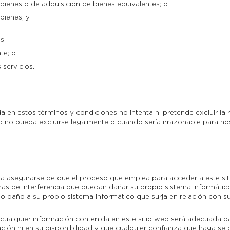
bienes o de adquisición de bienes equivalentes; o
bienes; y
s:
te; o
 servicios.
en estos términos y condiciones no intenta ni pretende excluir la re
d no pueda excluirse legalmente o cuando sería irrazonable para nos
 asegurarse de que el proceso que emplea para acceder a este siti
mas de interferencia que puedan dañar su propio sistema informátic
 o daño a su propio sistema informático que surja en relación con su
cualquier información contenida en este sitio web será adecuada pa
ción ni en su disponibilidad y que cualquier confianza que haga se