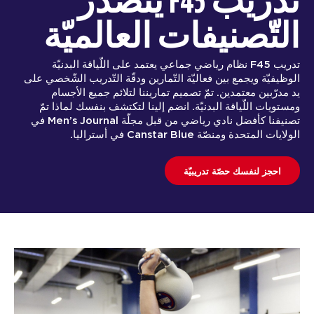
تدريب F45 يتصدّر
التّصنيفات العالميّة
تدريب F45 نظام رياضي جماعي يعتمد على اللّياقة البدنيّة
الوظيفيّة ويجمع بين فعاليّة التّمارين ودقّة التّدريب الشّخصي على
يد مدرّبين معتمدين. تمّ تصميم تماريننا لتلائم جميع الأجسام
ومستويات اللّياقة البدنيّة. انضم إلينا لتكتشف بنفسك لماذا تمّ
تصنيفنا كأفضل نادي رياضي من قبل مجلّة Men’s Journal في
الولايات المتحدة ومنصّة Canstar Blue في أستراليا.
احجز لنفسك حصّة تدريبيّة