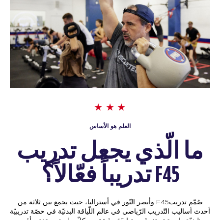
العلم هو الأساس
ما الّذي يجعل تدريب
F45 تدريباً فعّالاً؟
صُمّم تدريبF45 وأبصر النّور في أستراليا، حيث يجمع بين ثلاثة من
أحدث أساليب التّدريب الرّياضي في عالم اللّياقة البدنيّة في حصّة تدريبيّة