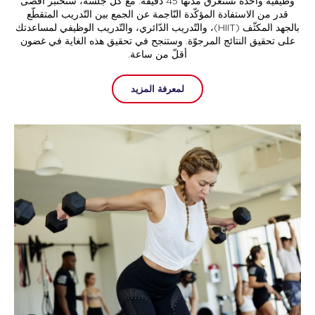
وظيفيّة واحدة تستغرق مدتها 45 دقيقة. مع كلّ جلسة، ستختبر أقصى
قدر من الاستفادة المؤكّدة النّاجمة عن الجمع بين التّدريب المتقطّع
بالجهد المكثّف (HIIT)، والتّدريب الدّائري، والتّدريب الوظيفي لمساعدتك
على تحقيق النتائج المرجوّة. وستنجح في تحقيق هذه الغاية في غضون
أقلّ من ساعة.
لمعرفة المزيد