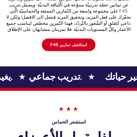
عن ثمانين حصّة تدريبيّة متنوّعة في الّلياقة البدنيّة. ويشمل تدريب
F45 على مجموعة واسعة من التّمارين الممتعة والحماسيّة الّتي
تحفّزك على فعل المزيد، وتحقيق المزيد فتصل الى الافضل! ولكن لا
داعي للقلق أو الشّعور بالتّردّد، فهذا التّمرين مخصّص ليناسب جميع
الأعمار وكلّ المستويات البدنيّة. فلا تمرينان متشابهان على الإطلاق.
استكشف تمارين F45
يغير حياتك.
تدريب جماعي.
استشعر الحماس