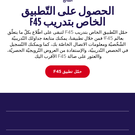
الحصول على التّطبيق
الخاص بتدريب F45
حمّل التّطبيق الخاص بتدريب F45 لتبقى على اطّلاع بكلّ ما يتعلّق
بعالم F45! فمن خلال تطبيقنا، يمكنك متابعة جداولك التّدريبيّة
الشّخّصيّة ومعلومات الاتصال الخاصّة بك، كما ويمكنك االتّسجيل
في الحصص التّدريبيّة، والإستفادة من العروض التّرويجيّة الحصريّة،
واالعثور على صالة F45 الأقرب اليك.
حمّل تطبيق F45