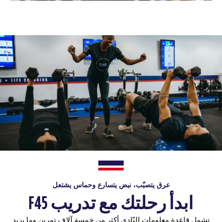
عرق يتصبّب، نبض يتسارع وحماس يشتعل
ابدأ رحلتك مع تدريب F45
تشمل قاعدة معلومات النّادي أكثر من خمسة آلاف تمرين وما يزيد