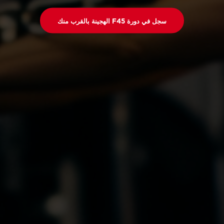
سجل في دورة F45 الهجينة بالقرب منك