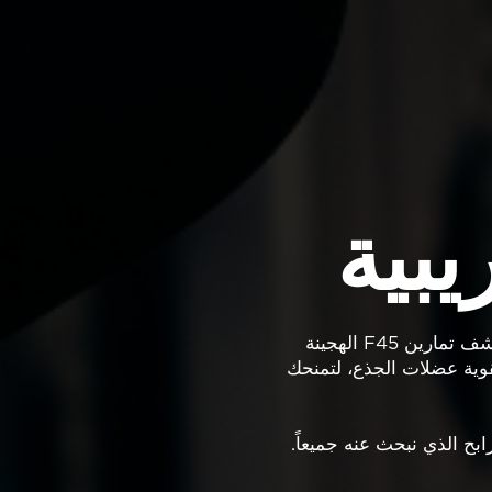
بية
هل تبحث عن أفضل ما في تمارين الكارديو وتمارين القوة؟ لا داعي للمزيد من البحث! اكتشف تمارين F45 الهجينة
قوية عضلات الجذع، لتمنحك
ابح الذي نبحث عنه جميعاً