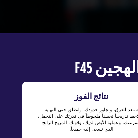
 الهجين
نتائج الفوز
استعد للعرق، وتجاوز حدودك، وانطلق حتى النهاية
احظ تدريجياً تحسناً ملحوظاً في قدرتك على التحمل
رعتك، وعملية الأيض لديك، وقوتك: المزيج الرابح
الذي نسعى إليه جميعاً.