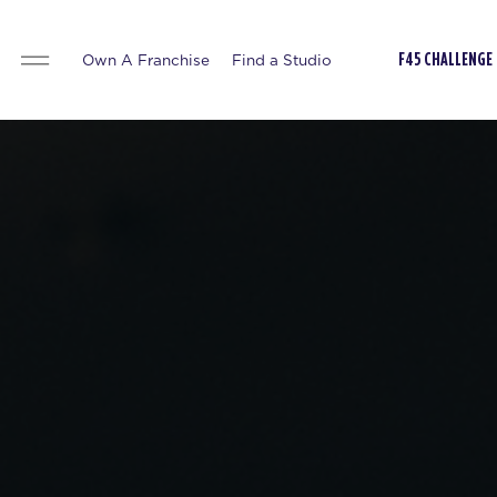
Own A Franchise
Find a Studio
F45 CHALLENGE