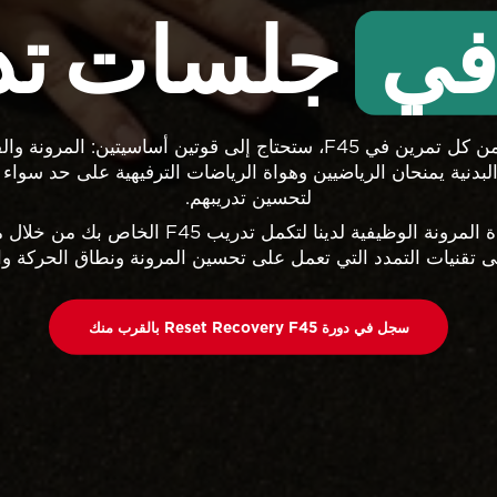
افي
جلسات تدر
لتحقيق أقصى استفادة من كل تمرين في F45، ستحتاج إلى قوتين أساسيتي
البدنية يمنحان الرياضيين وهواة الرياضات الترفيهية على حد سواء 
لتحسين تدريبهم.
تم تصميم جلسات استعادة المرونة الوظيفية لدينا لت
لى تقنيات التمدد التي تعمل على تحسين المرونة ونطاق الحركة و
سجل في دورة Reset Recovery F45 بالقرب منك