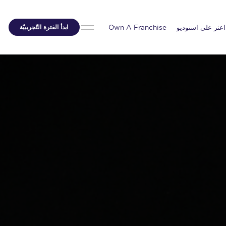
اعثر على استوديو
Own A Franchise
ابدأ الفترة التّجريبيّة