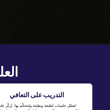
العل
التدريب على التعافي
نُفضّل جلسات لطيفة وبطيئة ومُتحكّم بها، تُركّز عل