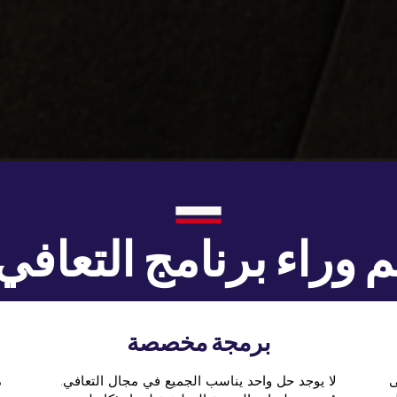
م وراء برنامج التعافي F45
برمجة مخصصة
ى
لا يوجد حل واحد يناسب الجميع في مجال التعافي.
م