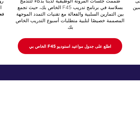
ى
صُممت جلسات المرونة الوظيفية لدينا بذكاء لتندمج
رو
سين
بسلاسة في برنامج تدريب F45 الخاص بك، حيث تجمع
بين التمارين السلبية والفعالة مع تقنيات التمدد الموجهة
فع
المصممة خصيصًا لتلبية متطلبات أسبوع التدريب الخاص
بك.
اطلع على جدول مواعيد استوديو F45 الخاص بي