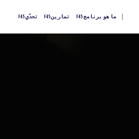
ما هو برنامج F45
تمارين F45
تحدّي F45