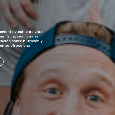
miento y estilo de vida
ma física, sean cuales
ación sobre nutrición y
lenge ofrece una