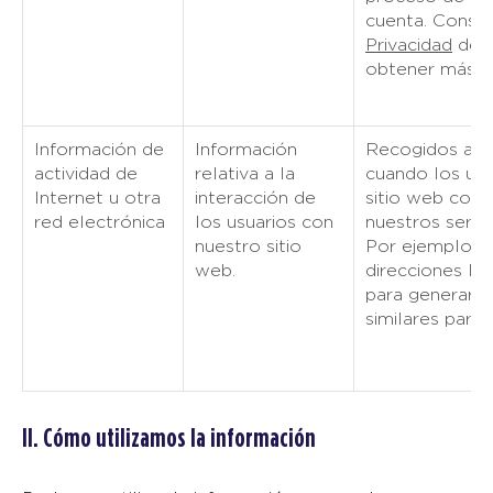
cuenta. Consul
Privacidad
de M
obtener más de
Información de
Información
Recogidos au
actividad de
relativa a la
cuando los usua
Internet u otra
interacción de
sitio web con e
red electrónica
los usuarios con
nuestros servi
nuestro sitio
Por ejemplo, u
web.
direcciones IP 
para generar a
similares para 
II. Cómo utilizamos la información