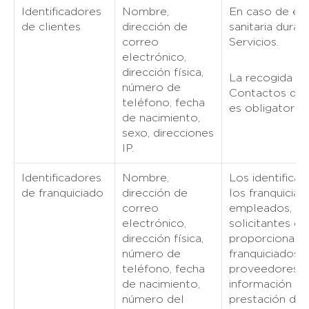
Identificadores
Nombre,
En caso de em
de clientes
dirección de
sanitaria duran
correo
Servicios.
electrónico,
dirección física,
La recogida de
número de
Contactos de 
teléfono, fecha
es obligatoria.
de nacimiento,
sexo, direcciones
IP.
Identificadores
Nombre,
Los identificad
de franquiciado
dirección de
los franquiciad
correo
empleados, sus
electrónico,
solicitantes de
dirección física,
proporcionan 
número de
franquiciados 
teléfono, fecha
proveedores e
de nacimiento,
información se 
número del
prestación de 