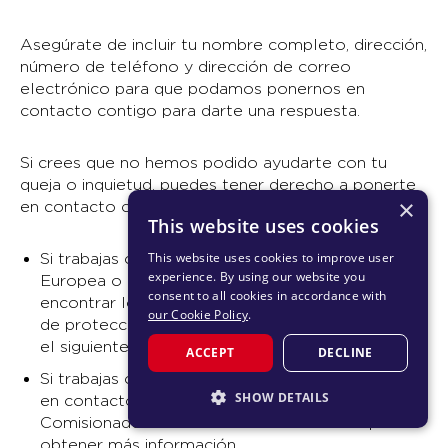
Asegúrate de incluir tu nombre completo, dirección,
número de teléfono y dirección de correo
electrónico para que podamos ponernos en
contacto contigo para darte una respuesta.
Si crees que no hemos podido ayudarte con tu
queja o inquietud, puedes tener derecho a ponerte
×
en contacto con tu autoridad de control.
This website uses cookies
This website uses cookies to improve user
Si trabajas o resides en un país socio de la Unión
experience. By using our website you
Europea o que pertenece al EEE, puedes
consent to all cookies in accordance with
encontrar los datos de contacto de la autoridad
our Cookie Policy
.
de protección de datos que te corresponda en
el siguiente sitio web.
ACCEPT
DECLINE
Si trabajas o resides en Australia, puedes ponerte
SHOW DETAILS
en contacto con el
sitio web
de la Oficina del
Comisionado de Información de Australia para
STRICTLY NECESSARY
obtener más información.