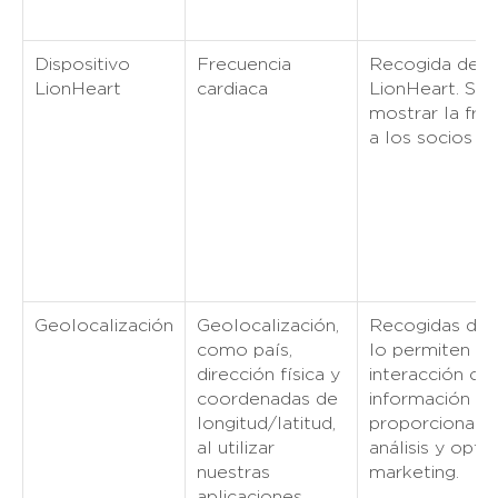
Dispositivo
Frecuencia
Recogida del d
LionHeart
cardiaca
LionHeart. Se u
mostrar la fre
a los socios du
Geolocalización
Geolocalización,
Recogidas de tu
como país,
lo permiten los
dirección física y
interacción con
coordenadas de
información se 
longitud/latitud,
proporcionar lo
al utilizar
análisis y opti
nuestras
marketing.
aplicaciones