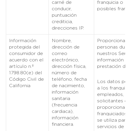
carné de
franquicia o la 
conducir,
posibles franqu
puntuación
crediticia,
direcciones IP.
Información
Nombre,
Proporcionada 
protegida del
dirección de
personas duran
consumidor de
correo
nuestros Servic
acuerdo con el
electrónico,
información se 
artículo n.º
dirección física,
prestación de l
1798.80(e) del
número de
Código Civil de
teléfono, fecha
Los datos pers
California
de nacimiento,
a los franquici
información
empleados, sus
sanitaria
solicitantes de
(frecuencia
proporcionan 
cardiaca),
franquiciados.
información
se utiliza para
financiera.
servicios de la 