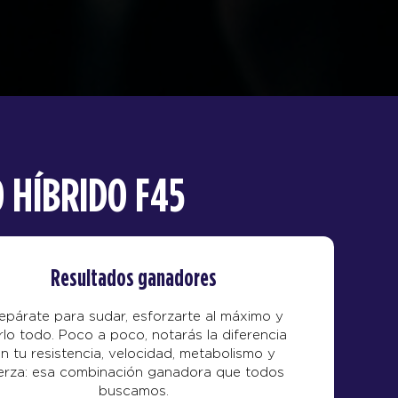
 HÍBRIDO F45
Resultados ganadores
epárate para sudar, esforzarte al máximo y
rlo todo. Poco a poco, notarás la diferencia
n tu resistencia, velocidad, metabolismo y
erza: esa combinación ganadora que todos
buscamos.