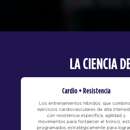
LA CIENCIA 
Cardio + Resistencia
Los entrenamientos híbridos, que combin
ejercicios cardiovasculares de alta intensi
con resistencia específica, agilidad y
movimientos para fortalecer el tronco, est
programados estratégicamente para lograr