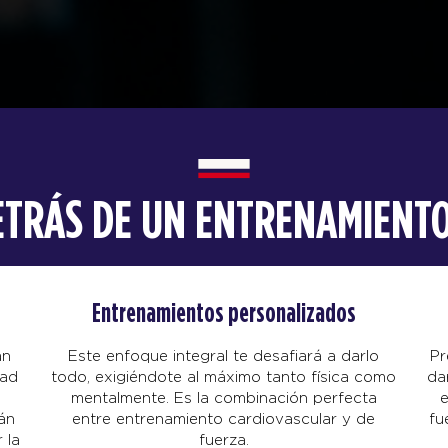
DETRÁS DE UN ENTRENAMIENTO
Entrenamientos personalizados
an
Este enfoque integral te desafiará a darlo
Pr
dad
todo, exigiéndote al máximo tanto física como
da
mentalmente. Es la combinación perfecta
e
án
entre entrenamiento cardiovascular y de
fu
 la
fuerza.