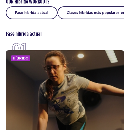
OUR Híbrido WORKOUTS
Fase híbrida actual
Clases híbridas más populares en g
Fase híbrida actual
01
HÍBRIDO