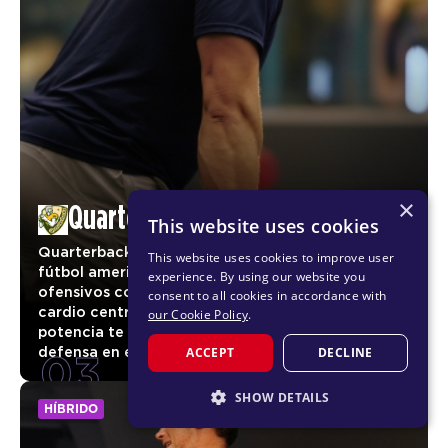
×
Quarterbacks
This website uses cookies
Quarterbacks es un entrenamiento inspirado en el
This website uses cookies to improve user
fútbol americano, basado en ejercicios tanto
experience. By using our website you
ofensivos como defensivos. Los movimientos de
consent to all cookies in accordance with
cardio centrados en la agilidad, la resistencia y la
our Cookie Policy
.
potencia te llevan a alternar entre ataque y
03
ACCEPT
DECLINE
defensa en esta sesión excepcional.
SHOW DETAILS
HÍBRIDO
STRICTLY NECESSARY