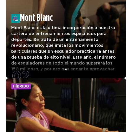
Mont Blanc
Mont Blanc es la última incorporación a nuestra
cartera de entrenamientos específicos para
deportes. Se trata de un entrenamiento
revolucionario, que imita los movimientos
particulares que un esquiador practicaría antes
de una prueba de alto nivel. Este año, el número
de esquiadores de todo el mundo superará los
02
150 millones, y por eso nos encanta aprovechar
este nicho de mercado. Te encantará el aumento
de tu aguante cardiovascular, propiocepción,
HÍBRIDO
fuerza del tren inferior y central, así como las
mejoras en tu flexibilidad, equilibrio y
coordinación. Mont Blanc será una gran prueba
para todas las edades y niveles de habilidad.