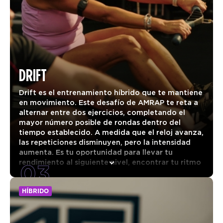
DRIFT
Drift es el entrenamiento híbrido que te mantiene
en movimiento. Este desafío de AMRAP te reta a
alternar entre dos ejercicios, completando el
mayor número posible de rondas dentro del
tiempo establecido. A medida que el reloj avanza,
las repeticiones disminuyen, pero la intensidad
aumenta. Es tu oportunidad para llevar tu
03
rendimiento al siguiente nivel, encontrar tu ritmo
y mantener —o incluso superar— el ritmo de tus
rondas anteriores. Mantén la concentración,
HÍBRIDO
muévete con rapidez y descubre hasta dónde
puedes llegar.