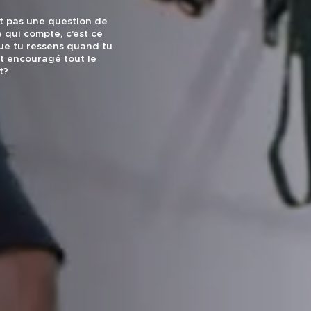
st pas une question de
 qui compte, c’est ce
que tu ressens quand tu
nt encouragé tout le
t?