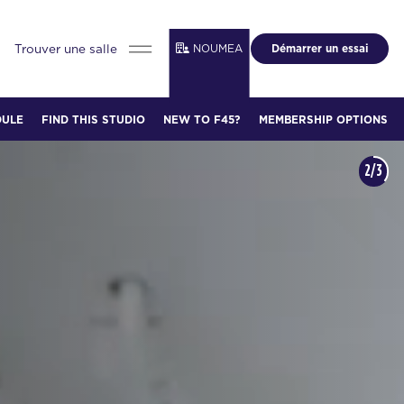
Trouver une salle
NOUMEA
Démarrer un essai
DULE
FIND THIS STUDIO
NEW TO F45?
MEMBERSHIP OPTIONS
2/3