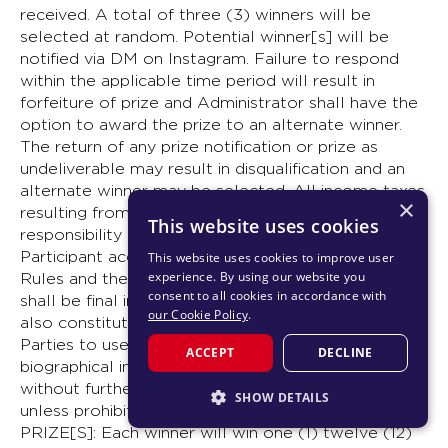
received. A total of three (3) winners will be
selected at random. Potential winner[s] will be
notified via DM on Instagram. Failure to respond
within the applicable time period will result in
forfeiture of prize and Administrator shall have the
option to award the prize to an alternate winner.
The return of any prize notification or prize as
undeliverable may result in disqualification and an
alternate winner may be selected. All income taxes
×
resulting from acceptance of prize are the
This website uses cookies
responsibility of winner. By entering this Giveaway,
Participant accepts and agrees to these Official
This website uses cookies to improve user
experience. By using our website you
Rules and the decisions of the Administrator, which
consent to all cookies in accordance with
shall be final in all matters. Acceptance of a prize
our Cookie Policy
.
also constitutes permission to the Promotion
Parties to use the winner’s name, likeness, and
ACCEPT
DECLINE
biographical information for marketing purposes
without further compensation or right of approval,
SHOW DETAILS
unless prohibited by law. Any applicable laws apply.
PRIZE[S]: Each winner will win one (1) twelve (12)
STRICTLY NECESSARY