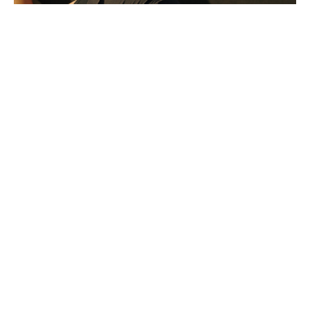
PERFORMANCE
TARGETING
FUNCTIONALITY
CALYPSO KINGS
Améliorer sa souplesse permet d’augmenter
l’amplitude des mouvements et de réduire les
risques de blessure. Calypso Kings s’inscrit dans
notre approche globale de la gestion des
blessures, de la récupération et de la conscience
corporelle. Ce module d’étirements passifs et
statiques vous propose des techniques ciblées
pour améliorer votre souplesse, mobiliser vos