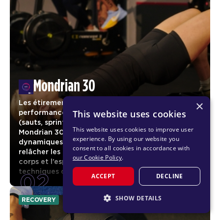
Mondrian 30
×
Les étirements sont reconnus pour améliorer la
This website uses cookies
performance lors de mouvements fonctionnels
(sauts, sprints, séquences pliométriques, etc.).
This website uses cookies to improve user
Mondrian 30 propose une série de mouvements
experience. By using our website you
dynamiques conçus pour détendre le corps,
consent to all cookies in accordance with
relâcher les tensions et revitaliser à la fois le
our Cookie Policy
.
corps et l’esprit. Ces exercices introduisent des
02
techniques dynamiques pour étirer et régénérer
ACCEPT
DECLINE
les muscles en profondeur.
SHOW DETAILS
RECOVERY
STRICTLY NECESSARY