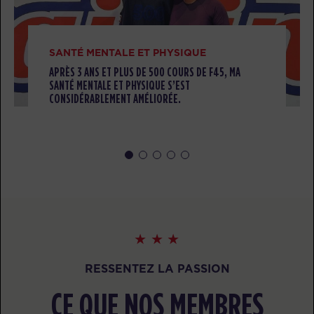
Threshold
05:30
PM
Team F45
RÉSERVER
SANTÉ MENTALE ET PHYSIQUE
Threshold
06:30
APRÈS 3 ANS ET PLUS DE 500 COURS DE F45, MA
SANTÉ MENTALE ET PHYSIQUE S’EST
PM
Team F45
CONSIDÉRABLEMENT AMÉLIORÉE.
RÉSERVER
HYROX Run Club
07:30
PM
Team F45
RÉSERVER
Threshold
07:30
PM
Team F45
RÉSERVER
RESSENTEZ LA PASSION
MARDI 11 AOÛT
CE QUE NOS MEMBRES