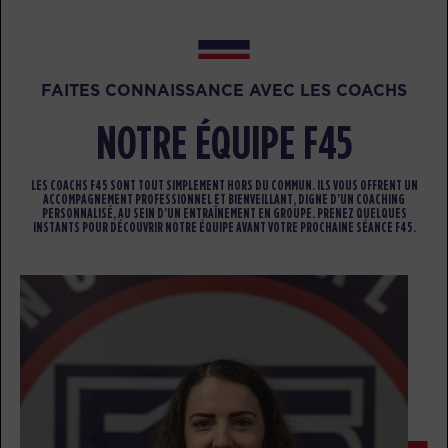
RÉSERVER
HYROX Signature Skill 2
05:45
PM
Team F45
FAITES CONNAISSANCE AVEC LES COACHS
RÉSERVER
NOTRE ÉQUIPE F45
HYROX Signature Skill 2
06:45
PM
Team F45
LES COACHS F45 SONT TOUT SIMPLEMENT HORS DU COMMUN. ILS VOUS OFFRENT UN
ACCOMPAGNEMENT PROFESSIONNEL ET BIENVEILLANT, DIGNE D’UN COACHING
RÉSERVER
PERSONNALISÉ, AU SEIN D’UN ENTRAÎNEMENT EN GROUPE. PRENEZ QUELQUES
INSTANTS POUR DÉCOUVRIR NOTRE ÉQUIPE AVANT VOTRE PROCHAINE SÉANCE F45.
SAMEDI 15 AOÛT
- AUCUN COURS DISPONIBLE
DIMANCHE 16 AOÛT
- AUCUN COURS DISPONIBLE
LUNDI 17 AOÛT
HYROX Run Club
07:30
PM
Team F45
RÉSERVER