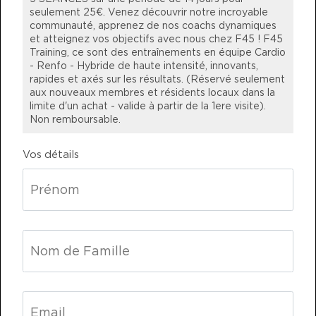
donc tu as envie d’aller t’entraîner
RÉSERVER
seulement 25€. Venez découvrir notre incroyable
parce que c’est comme voir les
communauté, apprenez de nos coachs dynamiques
et atteignez vos objectifs avec nous chez F45 ! F45
MERCREDI 12 AOÛT
copains . Je ne peux pas être plus
Training, ce sont des entraînements en équipe Cardio
contente! Merciiiii! 🙏
- Renfo - Hybride de haute intensité, innovants,
HYROX Signature Skill 2
07:15
rapides et axés sur les résultats. (Réservé seulement
AM
Team F45
aux nouveaux membres et résidents locaux dans la
MARTA M.
limite d'un achat - valide à partir de la 1ere visite).
Balma, Haute-Garonne, France
RÉSERVER
Non remboursable.
HYROX Signature Skill 2
12:30
Vos détails
PM
Team F45
RÉSERVER
HYROX Signature Skill 2
05:30
PM
Team F45
RÉSERVER
HYROX Signature Skill 2
06:30
PM
Team F45