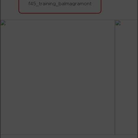
RÉSERVER
f45_training_balmagramont
Fifty Fifty
06:30
PM
Team F45
RÉSERVER
Fifty Fifty
07:30
PM
Team F45
RÉSERVER
VENDREDI 14 AOÛT
The 9's
07:15
AM
Team F45
RÉSERVER
The 9's
12:30
PM
Team F45