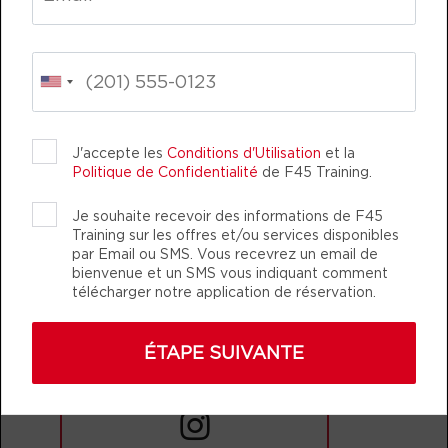
RÉSERVER
HYROX Signature Skill 2
07:30
PM
Team F45
RÉSERVER
ining
Life Changing
Team Training
J'accepte les
Conditions d'Utilisation
et la
JEUDI 13 AOÛT
Politique de Confidentialité
de F45 Training.
Fifty Fifty
07:15
Je souhaite recevoir des informations de F45
AM
Team F45
Training sur les offres et/ou services disponibles
par Email ou SMS. Vous recevrez un email de
RÉSERVER
bienvenue et un SMS vous indiquant comment
télécharger notre application de réservation.
Fifty Fifty
12:30
F45 TRAINING BALMA-GRAMONT
PM
Team F45
Membres réels et authentiques
ÉTAPE SUIVANTE
RÉSERVER
Fifty Fifty
05:30
PM
Team F45