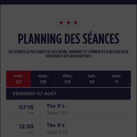
PLANNING DES SÉANCES
DÉCOUVREZ LA PUISSANCE DE F45 BALMA-GRAMONT ET COMMENCEZ À RESSENTIR LA
DIFFÉRENCE DÈS AUJOURD’HUI !
ven.
sam.
dim.
lun.
mar.
07
08
09
10
11
VENDREDI 07 AOÛT
The 9's
07:15
AM
Team F45
The 9's
12:30
PM
Team F45