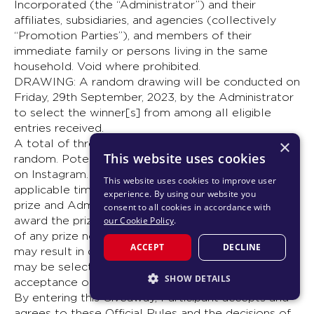
Incorporated (the “Administrator”) and their
affiliates, subsidiaries, and agencies (collectively
“Promotion Parties”), and members of their
immediate family or persons living in the same
household. Void where prohibited.
DRAWING: A random drawing will be conducted on
Friday, 29th September, 2023, by the Administrator
to select the winner[s] from among all eligible
entries received.
×
A total of three (3) winners will be selected at
This website uses cookies
random. Potential winner[s] will be notified via DM
on Instagram. Failure to respond within the
This website uses cookies to improve user
applicable time period will result in forfeiture of
experience. By using our website you
prize and Administrator shall have the option to
consent to all cookies in accordance with
award the prize to an alternate winner. The return
our Cookie Policy
.
of any prize notification or prize as undeliverable
ACCEPT
DECLINE
may result in disqualification and an alternate winner
may be selected. All income taxes resulting from
SHOW DETAILS
acceptance of prize are the responsibility of winner.
By entering this Giveaway, Participant accepts and
STRICTLY NECESSARY
agrees to these Official Rules and the decisions of