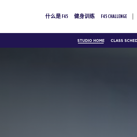
什么是 F45
健身训练
F45 CHALLENGE
STUDIO HOME
CLASS SCHE