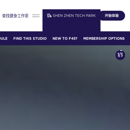
查找健身工作室
SHEN ZHEN TECH PARK
开始体验
DULE
FIND THIS STUDIO
NEW TO F45?
MEMBERSHIP OPTIONS
1/3