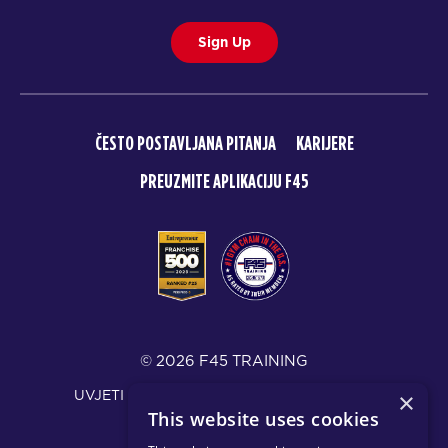
Sign Up
ČESTO POSTAVLJANA PITANJA
KARIJERE
PREUZMITE APLIKACIJU F45
© 2026 F45 TRAINING
UVJETI I ODRICANJE OD ODGOVORNOSTI
×
This website uses cookies
PRAVILA PRIVATNOSTI