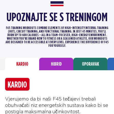
UPOZNAJTE SE S TRENINGOM
F45 TRAINING WORKOUTS COMBINE ELEMENTS OF HIGH-INTENSITY INTERVAL TRAINING
(HIIT), CIRCUIT TRAINING, AND FUNCTIONAL TRAINING.
IN JUST 45 MINUTES, YOU’LL
BURN UP TO 600 CALORIES – ALL IN A TEAM-FOCUSED, HIGH-ENERGY ENVIRONMENT.
WHETHER YOU’RE BRAND
NEW TO FITNESS OR A SEASONED ATHLETE, OUR WORKOUTS
ARE DESIGNED TO BE ACCESSIBLE AT EVERY LEVEL. EXPERIENCE THE DIFFERENCE
OF F45
FOR YOURSELF.
KARDIO
HIBRID
OPORAVAK
KARDIO
Vjerujemo da bi naši F45 tečajevi trebali
obuhvaćati niz energetskih sustava kako bi se
postigla maksimalna učinkovitost.