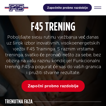
Započnite probno razdoblje
F45 TRENING
Poboljšajte svoju rutinu vježbanja već danas
uz širok izbor inovativnih, visokoenergetskih
vježbi F45 Traininga. S raznim vrstama
treninga, svatko će pronaći nešto za sebe, bez
obzira na vašu razinu kondicije! Funkcionalni
trening F45-a pogurat će vas do vaših granica
i pružiti stvarne rezultate.
Započni probno razdoblje
TRENUTNA FAZA