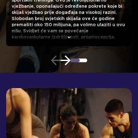
sportskih treninga. Ovo je revolucionarno
vježbanje, oponašajući određene pokrete koje bi
skijaš vježbao prije događaja na visokoj razini.
Slobodan broj svjetskih skijaša ove će godine
premašiti oko 150 milijuna, pa volimo ulaziti u ovu
nišu. Svidjet će vam se povećanje
kardiovaskularne izdržljivosti, propriocepcija,
snaga donjeg dijela tijela i trupa, kao i poboljšanje
fleksibilnosti, ravnoteže i koordinacije. Mont Blanc
bit će odličan test za sve uzraste i razine vještina.