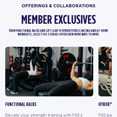
OFFERINGS & COLLABORATIONS
MEMBER EXCLUSIVES
FROM FUNCTIONAL RACKS AND LIFT CLUB TO HYROX FITNESS RACING AND AT-HOME
WORKOUTS, SELECT F45 STUDIOS OFFER EVEN MORE WAYS TO MOVE.
FUNCTIONAL RACKS
HYROX™ FI
Elevate your strength training with F45’s
F45 partn