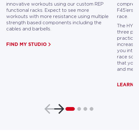
innovative workouts using our custom REP
comprehen
functional racks. Expect to see more
F45’ers a
workouts with more resistance using multiple
race.
strength based components including the
The HYROX
cables and barbells.
three pha
practicin
FIND MY STUDIO
increasin
you into p
race scen
that you 
and menta
LEARN 