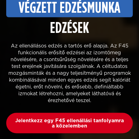
VÉGZETT EDZÉSMUNKA
EDZÉSEK
Az ellenállásos edzés a tartós erő alapja. Az F45
funkcionális erősítő edzései az izomtömeg
növelésére, a csontsűrűség növelésére és a teljes
test erejének javítására szolgálnak. A céltudatos
mozgásminták és a nagy teljesítményű programok
kombinálásával minden egyes edzés segít kalóriát
égetni, erőt növelni, és erősebb, definiáltabb
izmokat létrehozni, amelyeket láthatóvá és
érezhetővé teszel.
Jelentkezz egy F45 ellenállási tanfolyamra
a közelemben