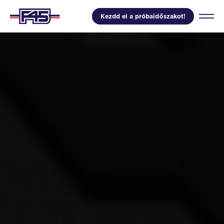
Kezdd el a próbaidőszakot!