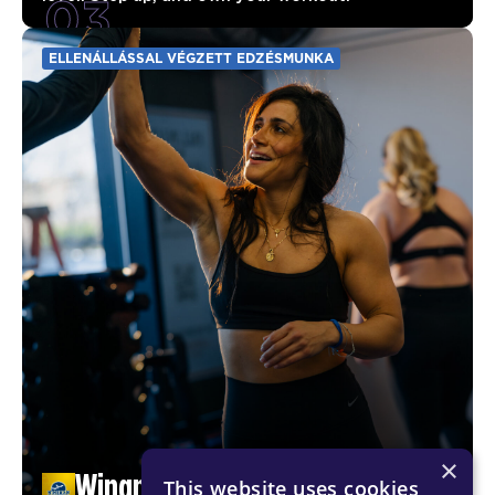
03
ELLENÁLLÁSSAL VÉGZETT EDZÉSMUNKA
×
Wingman
This website uses cookies