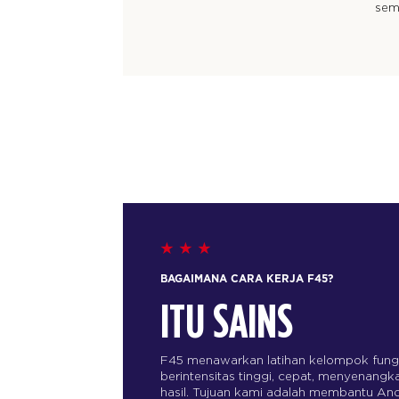
sem
BAGAIMANA CARA KERJA F45?
ITU SAINS
F45 menawarkan latihan kelompok fungs
berintensitas tinggi, cepat, menyenangk
hasil. Tujuan kami adalah membantu And