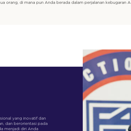
ua orang, di mana pun Anda berada dalam perjalanan kebugaran A
ional yang inovatif dan
an, dan berorientasi pada
a menjadi diri Anda