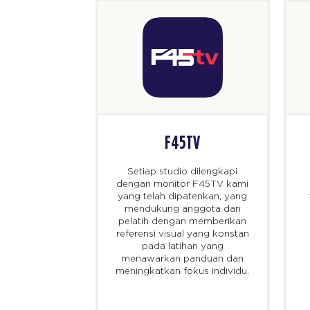
F45TV
Setiap studio dilengkapi
dengan monitor F45TV kami
yang telah dipatenkan, yang
mendukung anggota dan
pelatih dengan memberikan
referensi visual yang konstan
pada latihan yang
menawarkan panduan dan
meningkatkan fokus individu.