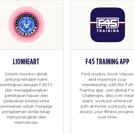
LIONHEART
F45 TRAINING APP
Sistem monitor detak
Find studios, book classes
jantung nirkabel kami
and maximize your
terintegrasi dengan F45TV
membership with the F45
dan menggabungkan
Training app. Join global F
penetapan tujuan dan
Challenges, discover meal
pelacakan kinerja serta
plans, workout whenever
permainan untuk menjaga
with at-home workouts an
pengalaman Anda tetap
assess your fitness progres
menyenangkan dan
over time.
memotivasi.