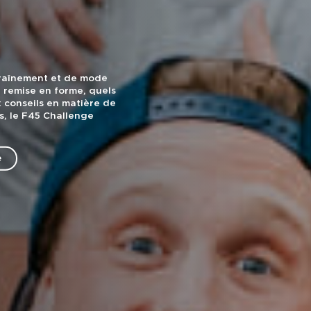
traînement et de mode
e remise en forme, quels
ux conseils en matière de
s, le F45 Challenge
e