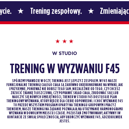
Trening zespołowy.
Zmieniający życie.
W STUDIO
TRENING W WYZWANIU F45
SPÓJRZMY PRAWDZIE W OCZY, TRENING JEST LEPSZY Z ZESPOŁEM. W F45 NASZE
FUNKCJONALNE TRENINGI CAŁEGO CIAŁA SĄ ZARÓWNO UKIERUNKOWANE NA WYNIKI, JAK
I PRZYJEMNE, PONIEWAŻ NIE ROBISZ TEGO SAM. NIEZALEŻNIE OD TEGO, CZY CHCESZ
ZRZUCIĆ TKANKĘ TŁUSZCZOWĄ, CZY POPRAWIĆ SKŁAD CIAŁA, ZBUDOWAĆ SIŁĘ LUB
NAUCZYĆ SIĘ NOWYCH UMIEJĘTNOŚCI, TRENER W STUDIO F45 DOSTOSUJE PLAN
TRENINGOWY WYZWANIA, KTÓRY BĘDZIE DLA CIEBIE ODPOWIEDNI. I CHOĆ WYZWANIE F45
TO PRZEDE WSZYSTKIM PROGRAM OPARTY NA TRENINGU GRUPOWYM I PRACY Z
TRENEREM, NASZE TRENINGI NA ŻĄDANIE POZWALAJĄ NA UTRZYMANIE HARMONOGRAMU
WYZWANIA W DOWOLNYM MIEJSCU I CZASIE. POZOSTAŃ ZMOTYWOWANY, AKTYWNY I W
KONTAKCIE ZE SWOJĄ SPOŁECZNOŚCIĄ, ABY UKOŃCZYĆ WYZWANIE F45, GDZIEKOLWIEK
JESTEŚ.