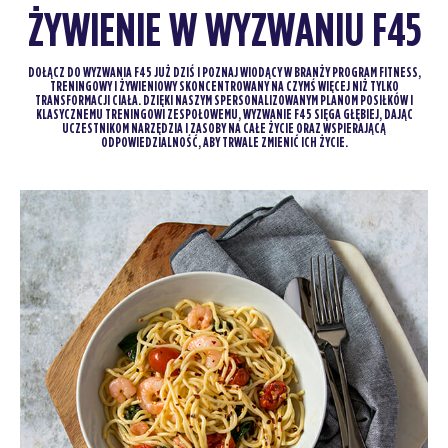
ŻYWIENIE W WYZWANIU F45
DOŁĄCZ DO WYZWANIA F45 JUŻ DZIŚ I POZNAJ WIODĄCY W BRANŻY PROGRAM FITNESS,
TRENINGOWY I ŻYWIENIOWY SKONCENTROWANY NA CZYMŚ WIĘCEJ NIŻ TYLKO
TRANSFORMACJI CIAŁA. DZIĘKI NASZYM SPERSONALIZOWANYM PLANOM POSIŁKÓW I
KLASYCZNEMU TRENINGOWI ZESPOŁOWEMU, WYZWANIE F45 SIĘGA GŁĘBIEJ, DAJĄC
UCZESTNIKOM NARZĘDZIA I ZASOBY NA CAŁE ŻYCIE ORAZ WSPIERAJĄCĄ
ODPOWIEDZIALNOŚĆ, ABY TRWALE ZMIENIĆ ICH ŻYCIE.