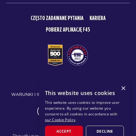
CZĘSTO ZADAWANE PYTANIA
KARIERA
POBIERZ APLIKACJĘ F45
© 2026 F45 TRAINING
×
This website uses cookies
WARUNKI I INFORMACJE
POLITYKA PRYWATNOŚCI
This website uses cookies to improve user
experience. By using our website you
CHANGE REGION
consent to all cookies in accordance with
our Cookie Policy
.
ACCEPT
DECLINE
Proudly part of the FIT House of Brands - a global