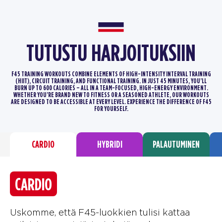
TUTUSTU HARJOITUKSIIN
F45 TRAINING WORKOUTS COMBINE ELEMENTS OF HIGH-INTENSITY INTERVAL TRAINING
(HIIT), CIRCUIT TRAINING, AND FUNCTIONAL TRAINING.
IN JUST 45 MINUTES, YOU’LL
BURN UP TO 600 CALORIES – ALL IN A TEAM-FOCUSED, HIGH-ENERGY ENVIRONMENT.
WHETHER YOU’RE BRAND
NEW TO FITNESS OR A SEASONED ATHLETE, OUR WORKOUTS
ARE DESIGNED TO BE ACCESSIBLE AT EVERY LEVEL. EXPERIENCE THE DIFFERENCE
OF F45
FOR YOURSELF.
CARDIO
HYBRIDI
PALAUTUMINEN
CARDIO
Uskomme, että F45-luokkien tulisi kattaa