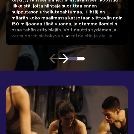
keskittyvä treenimme. Mullistava treeni koostuu
liikkeistä, joita hiihtäjä suorittaa ennen
huipputason urheilutapahtumaa. Hiihtäjien
määrän koko maailmassa katsotaan ylittävän noin
150 miljoonaa tänä vuonna, ja otamme ilomielin
osaa tähän erityislajiin. Voit nauttia sydämen ja
verisuonten sietokyvyn, asentoaistin ja ala- ja
keskivartalon vahvuuden lisääntymisestä. Lisäksi
treeni parantaa notkeutta, tasapainoa ja
koordinaatiota. Mont Blanc koettelee
kaikenikäisiä ja -tasoisia kuntoilijoita.