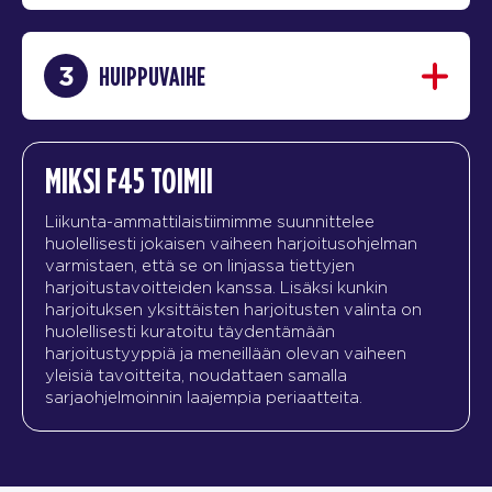
3
HUIPPUVAIHE
MIKSI F45 TOIMII
Liikunta-ammattilaistiimimme suunnittelee
huolellisesti jokaisen vaiheen harjoitusohjelman
varmistaen, että se on linjassa tiettyjen
harjoitustavoitteiden kanssa. Lisäksi kunkin
harjoituksen yksittäisten harjoitusten valinta on
huolellisesti kuratoitu täydentämään
harjoitustyyppiä ja meneillään olevan vaiheen
yleisiä tavoitteita, noudattaen samalla
sarjaohjelmoinnin laajempia periaatteita.