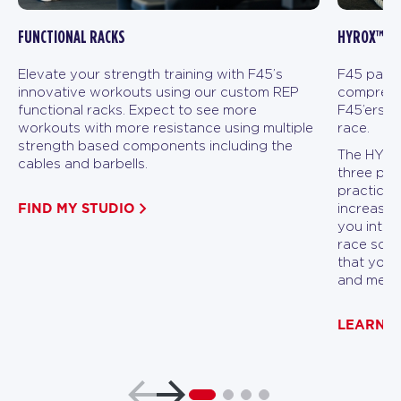
FUNCTIONAL RACKS
HYROX™ FI
Elevate your strength training with F45’s
F45 partn
innovative workouts using our custom REP
comprehen
functional racks. Expect to see more
F45’ers a
workouts with more resistance using multiple
race.
strength based components including the
The HYROX
cables and barbells.
three pha
practicin
FIND MY STUDIO
increasin
you into p
race scen
that you 
and menta
LEARN 