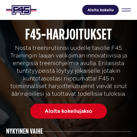
Aloita kokeilu
F45-HARJOITUKSET
Nosta treenirutiinisi uudelle tasolle F45
Trainingin laajan valikoiman innovatiivisia ja
energisiä treeniohjelmia avulla. Erilaisista
tuntityypeistä löytyy jokaiselle jotakin
kuntotasostasi riippumatta! F45:n
toiminnalliset harjoittelutreenit vievät sinut
äärirajoillesi ja tuottavat todellisia tuloksia.
Aloita kokeilujakso
NYKYINEN VAIHE