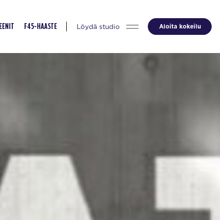
Löydä studio
Aloita kokeilu
EENIT
F45-HAASTE