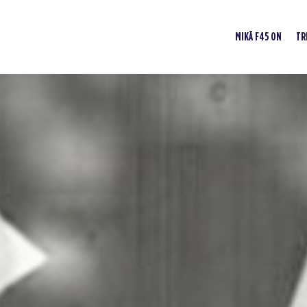
MIKÄ F45 ON
TR